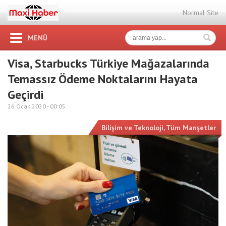
Normal Site
MENÜ
Visa, Starbucks Türkiye Mağazalarında
Temassız Ödeme Noktalarını Hayata
Geçirdi
26 Ocak 2020 -
00:05
Bilişim ve Teknoloji
,
Tüm Manşetler