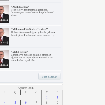
“Akıllı Kartlar”
Teknolojiyi tanımlamak gerekirse,
“otomasyon sistemlerinin küçültülmesi”
süreci
ltındağ
“Mükemmel Ne Kadar Uzakta?”
Üniversitede okuduğum yıllarda çalışma
hayatı şimdikinden çok daha kolaydı. İş
ltındağ
“Mobil Eğitim”
Zamana ve mekana bağımlı olmadan
eğitim almak veya eğitim vermek daha
düne kadar hayalci bir
ltındağ
“Teknoloji, Hızlı Tren ve İrem…”
Tüm Yazarlar
Belki dikkatinizi çekmiştir. Türkiye’nin ilk
hızlı treni Ankara – Eskişehir
ltındağ
Ağustos 2026
S
Ç
P
C
C
P
“Ne Duruyorsunuz, Dijitalleşsenize!”
1
2
Arabanız kendi kendine park ederken, siz
4
apartmanınıza giriyor ve evinizin kapısını
5
6
7
8
9