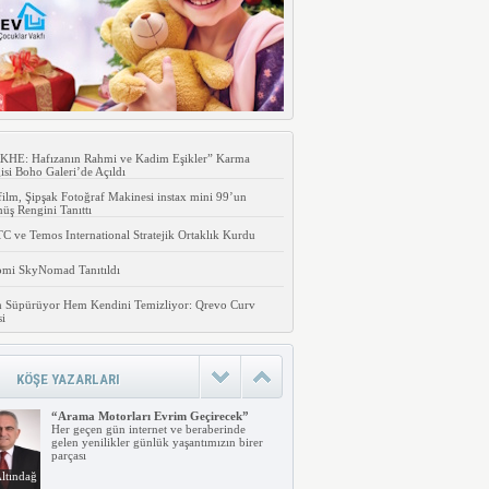
KHE: Hafızanın Rahmi ve Kadim Eşikler” Karma
isi Boho Galeri’de Açıldı
film, Şipşak Fotoğraf Makinesi instax mini 99’un
ş Rengini Tanıttı
 ve Temos International Stratejik Ortaklık Kurdu
omi SkyNomad Tanıtıldı
 Süpürüyor Hem Kendini Temizliyor: Qrevo Curv
si
KÖŞE YAZARLARI
“Arama Motorları Evrim Geçirecek”
Her geçen gün internet ve beraberinde
gelen yenilikler günlük yaşantımızın birer
parçası
ltındağ