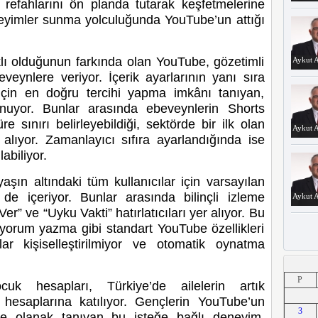
ve refahlarını ön planda tutarak keşfetmelerine
eyimler sunma yolculuğunda YouTube’un attığı
lı olduğunun farkında olan YouTube, gözetimli
Aykut A
veynlere veriyor. İçerik ayarlarının yanı sıra
 için en doğru tercihi yapma imkânı tanıyan,
nuyor. Bunlar arasında ebeveynlerin Shorts
e sınırı belirleyebildiği, sektörde bir ilk olan
Aykut A
alıyor. Zamanlayıcı sıfıra ayarlandığında ise
abiliyor.
aşın altındaki tüm kullanıcılar için varsayılan
er de içeriyor. Bunlar arasında bilinçli izleme
Aykut A
Ver” ve “Uyku Vakti” hatırlatıcıları yer alıyor. Bu
yorum yazma gibi standart YouTube özellikleri
lar kişiselleştirilmiyor ve otomatik oynatma
Aykut A
P
uk hesapları, Türkiye’de ailelerin artık
ç hesaplarına katılıyor. Gençlerin YouTube’un
3
e olanak tanıyan bu isteğe bağlı deneyim,