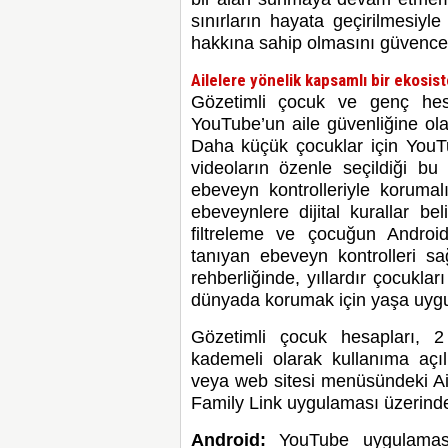
sınırların hayata geçirilmesiyl
hakkına sahip olmasını güvence a
Ailelere yönelik kapsamlı bir ekosis
Gözetimli çocuk ve genç hes
YouTube’un aile güvenliğine ola
Daha küçük çocuklar için You
videoların özenle seçildiği bu
ebeveyn kontrolleriyle koruma
ebeveynlere dijital kurallar be
filtreleme ve çocuğun Andro
tanıyan ebeveyn kontrolleri sa
rehberliğinde, yıllardır çocuklar
dünyada korumak için yaşa uygun
Gözetimli çocuk hesapları, 2 
kademeli olarak kullanıma açı
veya web sitesi menüsündeki Ail
Family Link uygulaması üzerinden
Android:
YouTube uygulaması