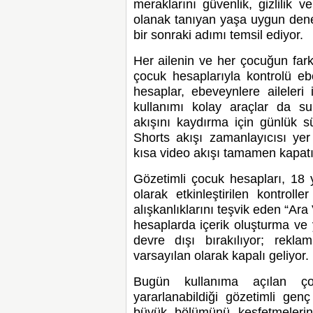
meraklarını güvenlik, gizlilik 
olanak tanıyan yaşa uygun den
bir sonraki adımı temsil ediyor.
Her ailenin ve her çocuğun fark
çocuk hesaplarıyla kontrolü ebe
hesaplar, ebeveynlere aileleri
kullanımı kolay araçlar da su
akışını kaydırma için günlük sür
Shorts akışı zamanlayıcısı yer 
kısa video akışı tamamen kapatıl
Gözetimli çocuk hesapları, 18 y
olarak etkinleştirilen kontroll
alışkanlıklarını teşvik eden “Ara 
hesaplarda içerik oluşturma ve 
devre dışı bırakılıyor; reklam
varsayılan olarak kapalı geliyor.
Bugün kullanıma açılan çoc
yararlanabildiği gözetimli gen
büyük bölümünü keşfetmelerin