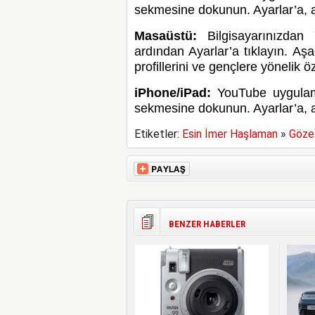
sekmesine dokunun. Ayarlar’a, 
Masaüstü:
Bilgisayarınızdan 
ardından Ayarlar’a tıklayın. Aş
profillerini ve gençlere yönelik öz
iPhone/iPad:
YouTube uygulama
sekmesine dokunun. Ayarlar’a, 
Etiketler:
Esin İmer Haşlaman
»
Gözet
BENZER HABERLER