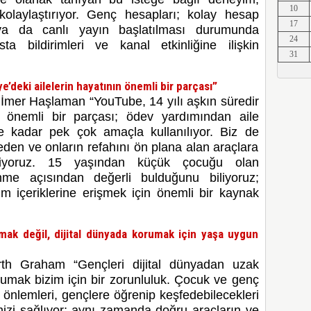
10
kolaylaştırıyor. Genç hesapları; kolay hesap
Erkut A
17
ya da canlı yayın başlatılması durumunda
24
sta bildirimleri ve kanal etkinliğine ilişkin
31
Erkut A
ye’deki ailelerin hayatının önemli bir parçası”
İmer Haşlaman “YouTube, 14 yılı aşkın süredir
ın önemli bir parçası; ödev yardımından aile
ye kadar pek çok amaçla kullanılıyor. Biz de
eden ve onların refahını ön plana alan araçlara
Erkut A
iyoruz. 15 yaşından küçük çocuğu olan
me açısından değerli bulduğunu biliyoruz;
im içeriklerine erişmek için önemli bir kaynak
Erkut A
tmak değil, dijital dünyada korumak için yaşa uygun
th Graham “Gençleri dijital dünyadan uzak
orumak bizim için bir zorunluluk. Çocuk ve genç
Erkut A
 önlemleri, gençlere öğrenip keşfedebilecekleri
zi sağlıyor; aynı zamanda doğru araçların ve