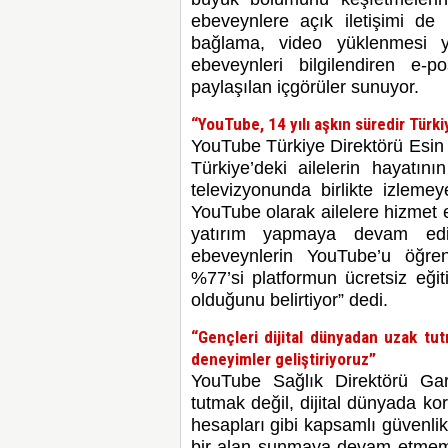
ebeveynlere açık iletişimi de 
bağlama, video yüklenmesi 
ebeveynleri bilgilendiren e-po
paylaşılan içgörüler sunuyor.
“YouTube, 14 yılı aşkın süredir Türki
YouTube Türkiye Direktörü Esin 
Türkiye’deki ailelerin hayatın
televizyonunda birlikte izleme
YouTube olarak ailelere hizmet 
yatırım yapmaya devam ed
ebeveynlerin YouTube’u öğren
%77’si platformun ücretsiz eğit
olduğunu belirtiyor” dedi.
“Gençleri dijital dünyadan uzak tu
deneyimler geliştiriyoruz”
YouTube Sağlık Direktörü Gar
tutmak değil, dijital dünyada k
hesapları gibi kapsamlı güvenlik
bir alan sunmaya devam etmemi