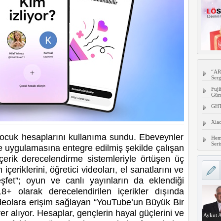
“AR
Serg
Fuji
Gümü
GHTC
Xia
çocuk hesaplarını kullanıma sundu. Ebeveynler
Hem
Seri
be uygulamasına entegre edilmiş şekilde çalışan
 içerik derecelendirme sistemleriyle örtüşen üç
 içeriklerini, öğretici videoları, el sanatlarını ve
şfet”; oyun ve canlı yayınların da eklendiği
+ olarak derecelendirilen içerikler dışında
eolara erişim sağlayan “YouTube’un Büyük Bir
r alıyor. Hesaplar, gençlerin hayal güçlerini ve
Aykut A