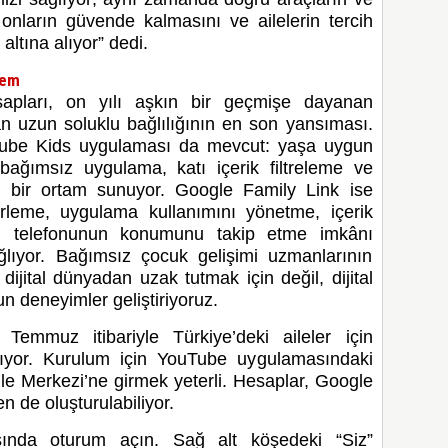
e onların güvende kalmasını ve ailelerin tercih
ltına alıyor” dedi.
tem
apları, on yılı aşkın bir geçmişe dayanan
n uzun soluklu bağlılığının en son yansıması.
Tube Kids uygulaması da mevcut: yaşa uygun
 bağımsız uygulama, katı içerik filtreleme ve
lı bir ortam sunuyor. Google Family Link ise
lirleme, uygulama kullanımını yönetme, içerik
id telefonunun konumunu takip etme imkânı
ğlıyor. Bağımsız çocuk gelişimi uzmanlarının
ı dijital dünyadan uzak tutmak için değil, dijital
 deneyimler geliştiriyoruz.
Temmuz itibariyle Türkiye’deki aileler için
lıyor. Kurulum için YouTube uygulamasındaki
e Merkezi’ne girmek yeterli. Hesaplar, Google
 de oluşturulabiliyor.
nda oturum açın. Sağ alt köşedeki “Siz”