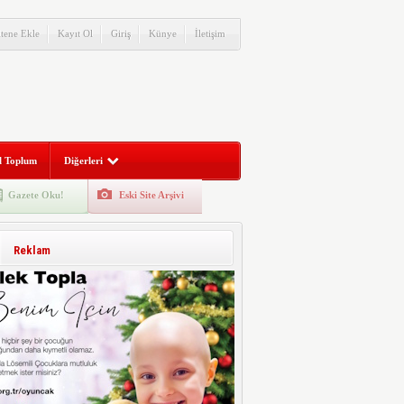
itene Ekle
Kayıt Ol
Giriş
Künye
İletişim
l Toplum
Diğerleri
Gazete Oku!
Eski Site Arşivi
Reklam