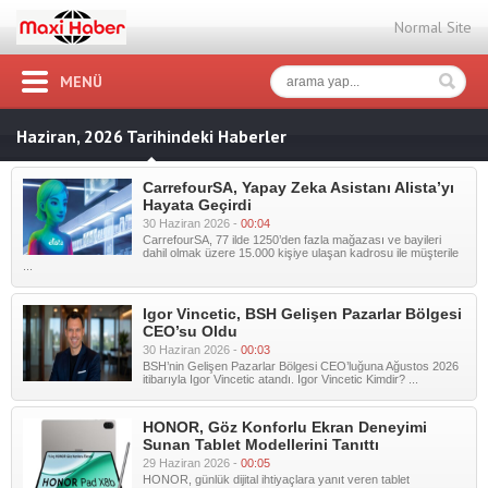
Normal Site
MENÜ
Haziran, 2026 Tarihindeki Haberler
CarrefourSA, Yapay Zeka Asistanı Alista’yı
Hayata Geçirdi
30 Haziran 2026 -
00:04
CarrefourSA, 77 ilde 1250’den fazla mağazası ve bayileri
dahil olmak üzere 15.000 kişiye ulaşan kadrosu ile müşterile
...
Igor Vincetic, BSH Gelişen PazarIar Bölgesi
CEO’su Oldu
30 Haziran 2026 -
00:03
BSH’nin Gelişen Pazarlar Bölgesi CEO’luğuna Ağustos 2026
itibarıyla Igor Vincetic atandı. Igor Vincetic Kimdir? ...
HONOR, Göz Konforlu Ekran Deneyimi
Sunan Tablet Modellerini Tanıttı
29 Haziran 2026 -
00:05
HONOR, günlük dijital ihtiyaçlara yanıt veren tablet