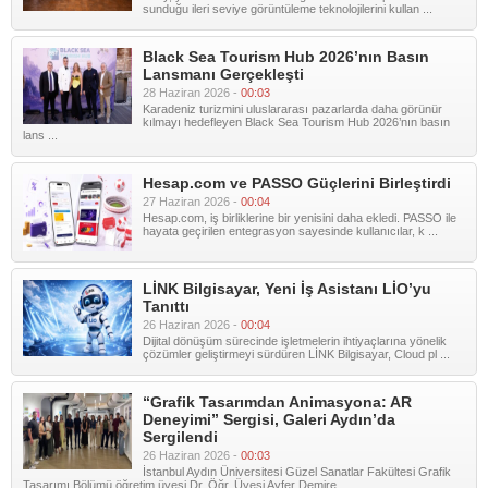
sunduğu ileri seviye görüntüleme teknolojilerini kullan ...
Black Sea Tourism Hub 2026’nın Basın
Lansmanı Gerçekleşti
28 Haziran 2026 -
00:03
Karadeniz turizmini uluslararası pazarlarda daha görünür
kılmayı hedefleyen Black Sea Tourism Hub 2026’nın basın
lans ...
Hesap.com ve PASSO Güçlerini Birleştirdi
27 Haziran 2026 -
00:04
Hesap.com, iş birliklerine bir yenisini daha ekledi. PASSO ile
hayata geçirilen entegrasyon sayesinde kullanıcılar, k ...
LİNK Bilgisayar, Yeni İş Asistanı LİO’yu
Tanıttı
26 Haziran 2026 -
00:04
Dijital dönüşüm sürecinde işletmelerin ihtiyaçlarına yönelik
çözümler geliştirmeyi sürdüren LİNK Bilgisayar, Cloud pl ...
“Grafik Tasarımdan Animasyona: AR
Deneyimi” Sergisi, Galeri Aydın’da
Sergilendi
26 Haziran 2026 -
00:03
İstanbul Aydın Üniversitesi Güzel Sanatlar Fakültesi Grafik
Tasarımı Bölümü öğretim üyesi Dr. Öğr. Üyesi Ayfer Demire ...