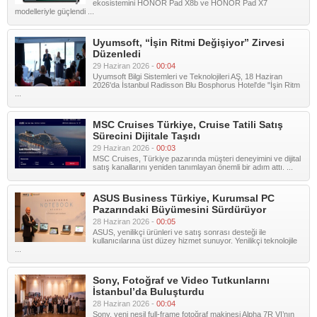
ekosistemini HONOR Pad X8b ve HONOR Pad X7
modelleriyle güçlendi ...
Uyumsoft, “İşin Ritmi Değişiyor” Zirvesi
Düzenledi
29 Haziran 2026 -
00:04
Uyumsoft Bilgi Sistemleri ve Teknolojileri AŞ, 18 Haziran
2026'da İstanbul Radisson Blu Bosphorus Hotel'de "İşin Ritm
...
MSC Cruises Türkiye, Cruise Tatili Satış
Sürecini Dijitale Taşıdı
29 Haziran 2026 -
00:03
MSC Cruises, Türkiye pazarında müşteri deneyimini ve dijital
satış kanallarını yeniden tanımlayan önemli bir adım attı. ...
ASUS Business Türkiye, Kurumsal PC
Pazarındaki Büyümesini Sürdürüyor
28 Haziran 2026 -
00:05
ASUS, yenilikçi ürünleri ve satış sonrası desteği ile
kullanıcılarına üst düzey hizmet sunuyor. Yenilikçi teknolojile
...
Sony, Fotoğraf ve Video Tutkunlarını
İstanbul’da Buluşturdu
28 Haziran 2026 -
00:04
Sony, yeni nesil full-frame fotoğraf makinesi Alpha 7R VI’nın