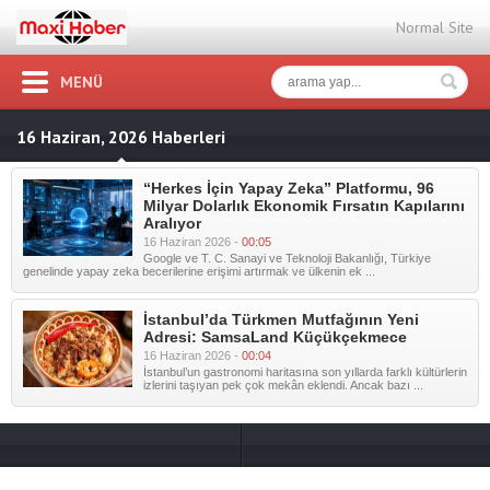
Normal Site
MENÜ
16 Haziran, 2026 Haberleri
“Herkes İçin Yapay Zeka” Platformu, 96
Milyar Dolarlık Ekonomik Fırsatın Kapılarını
Aralıyor
16 Haziran 2026 -
00:05
Google ve T. C. Sanayi ve Teknoloji Bakanlığı, Türkiye
genelinde yapay zeka becerilerine erişimi artırmak ve ülkenin ek ...
İstanbul’da Türkmen Mutfağının Yeni
Adresi: SamsaLand Küçükçekmece
16 Haziran 2026 -
00:04
İstanbul’un gastronomi haritasına son yıllarda farklı kültürlerin
izlerini taşıyan pek çok mekân eklendi. Ancak bazı ...