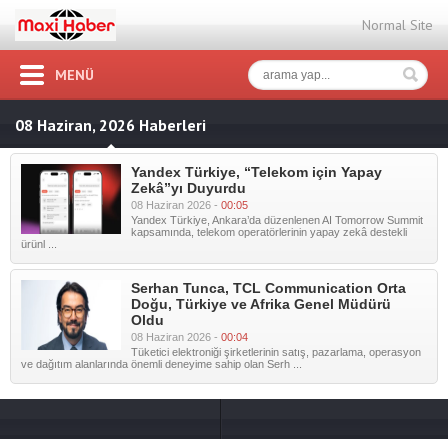
Normal Site
MENÜ
08 Haziran, 2026 Haberleri
Yandex Türkiye, “Telekom için Yapay
Zekâ”yı Duyurdu
08 Haziran 2026 -
00:05
Yandex Türkiye, Ankara’da düzenlenen AI Tomorrow Summit
kapsamında, telekom operatörlerinin yapay zekâ destekli
ürünl ...
Serhan Tunca, TCL Communication Orta
Doğu, Türkiye ve Afrika Genel Müdürü
Oldu
08 Haziran 2026 -
00:04
Tüketici elektroniği şirketlerinin satış, pazarlama, operasyon
ve dağıtım alanlarında önemli deneyime sahip olan Serh ...