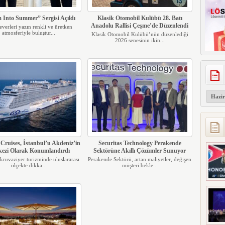
 Into Summer” Sergisi Açıldı
Klasik Otomobil Kulübü 28. Batı
Anadolu Rallisi Çeşme’de Düzenlendi
everleri yazın renkli ve üretken
atmosferiyle buluştur...
Klasik Otomobil Kulübü’nün düzenlediği
2026 senesinin ikin...
Arşivler
ruises, İstanbul’u Akdeniz’in
Securitas Technology Perakende
ezi Olarak Konumlandırdı
Sektörüne Akıllı Çözümler Sunuyor
 kruvaziyer turizminde uluslararası
Perakende Sektörü, artan maliyetler, değişen
ölçekte dikka...
müşteri bekle...