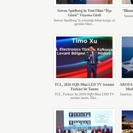
Steven Spielberg’in Yeni Filmi “İfşa
“Bloom
Günü” Vizyona Girdi
Sanats
Steven Spielberg’in yönettiği bilim kurgu ve
gerilim filmi...
TCL, 2026 SQD-Mini LED TV Serisini
AROYA C
Türkiye’de Tanıttı
Merk
TCL, Türkiye’de 2026 SQD-Mini LED TV
İstanbul,
serisini tanıttı. Düz...