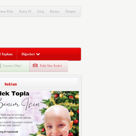
itene Ekle
Kayıt Ol
Giriş
Künye
İletişim
l Toplum
Diğerleri
Gazete Oku!
Eski Site Arşivi
Reklam