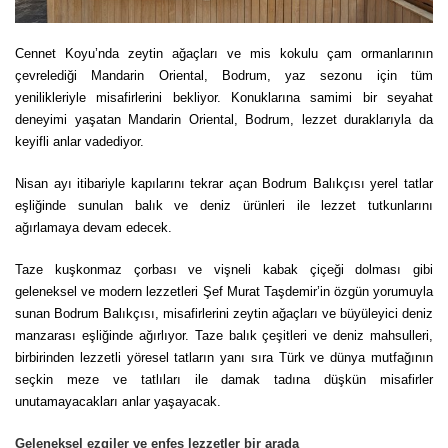
Cennet Koyu’nda zeytin ağaçları ve mis kokulu çam ormanlarının
çevrelediği
Mandarin Oriental, Bodrum
, yaz sezonu için tüm
yenilikleriyle misafirlerini bekliyor. Konuklarına samimi bir seyahat
deneyimi yaşatan Mandarin Oriental, Bodrum, lezzet duraklarıyla da
keyifli anlar vadediyor.
Nisan ayı itibariyle kapılarını tekrar açan Bodrum Balıkçısı yerel tatlar
eşliğinde sunulan balık ve deniz ürünleri ile lezzet tutkunlarını
ağırlamaya devam edecek.
Taze kuşkonmaz çorbası ve vişneli kabak çiçeği dolması gibi
geleneksel ve modern lezzetleri Şef Murat Taşdemir’in özgün yorumuyla
sunan Bodrum Balıkçısı, misafirlerini zeytin ağaçları ve büyüleyici deniz
manzarası eşliğinde ağırlıyor. Taze balık çeşitleri ve deniz mahsulleri,
birbirinden lezzetli yöresel tatların yanı sıra Türk ve dünya mutfağının
seçkin meze ve tatlıları ile damak tadına düşkün misafirler
unutamayacakları anlar yaşayacak.
Geleneksel ezgiler ve enfes lezzetler bir arada