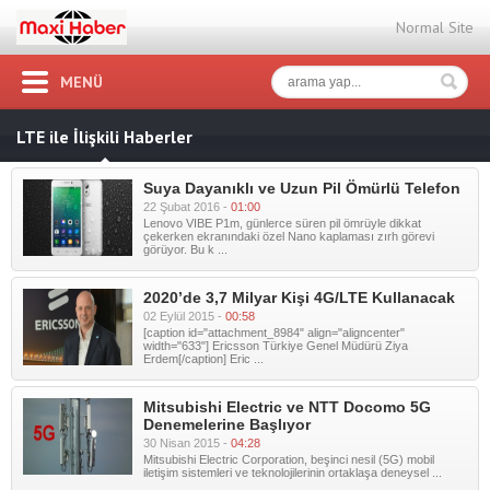
Normal Site
MENÜ
LTE ile İlişkili Haberler
Suya Dayanıklı ve Uzun Pil Ömürlü Telefon
22 Şubat 2016 -
01:00
Lenovo VIBE P1m, günlerce süren pil ömrüyle dikkat
çekerken ekranındaki özel Nano kaplaması zırh görevi
görüyor. Bu k ...
2020’de 3,7 Milyar Kişi 4G/LTE Kullanacak
02 Eylül 2015 -
00:58
[caption id="attachment_8984" align="aligncenter"
width="633"] Ericsson Türkiye Genel Müdürü Ziya
Erdem[/caption] Eric ...
Mitsubishi Electric ve NTT Docomo 5G
Denemelerine Başlıyor
30 Nisan 2015 -
04:28
Mitsubishi Electric Corporation, beşinci nesil (5G) mobil
iletişim sistemleri ve teknolojilerinin ortaklaşa deneysel ...