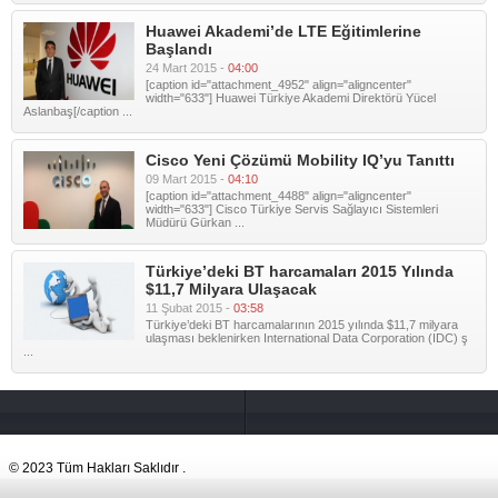
Huawei Akademi’de LTE Eğitimlerine
Başlandı
24 Mart 2015 -
04:00
[caption id="attachment_4952" align="aligncenter"
width="633"] Huawei Türkiye Akademi Direktörü Yücel
Aslanbaş[/caption ...
Cisco Yeni Çözümü Mobility IQ’yu Tanıttı
09 Mart 2015 -
04:10
[caption id="attachment_4488" align="aligncenter"
width="633"] Cisco Türkiye Servis Sağlayıcı Sistemleri
Müdürü Gürkan ...
Türkiye’deki BT harcamaları 2015 Yılında
$11,7 Milyara Ulaşacak
11 Şubat 2015 -
03:58
Türkiye’deki BT harcamalarının 2015 yılında $11,7 milyara
ulaşması beklenirken International Data Corporation (IDC) ş
...
© 2023 Tüm Hakları Saklıdır .