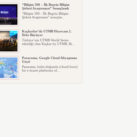
“Bilişim 500 – İlk Beşyüz Bilişim
Şirketi Araştırması” Sonuçlandı
“Bilişim 500 - İlk Beşyüz Bilişim
Şirketi Araştırması” sonuçlar...
Kaçkarlar’da UTMB Heyecanı 2.
Defa Büyüyor
Türkiye’nin UTMB World Series
etkinliği olan Kaçkar by UTMB, Ri...
Pazarama, Google Cloud Altyapısına
Geçti
Pazarama, bulut doğumlu (cloud-born)
bir e-ticaret platformu ol...
Diploma Yetmiyor: Haliç Üniversitesi
“Aranan Mezun” Modelini Başlattı
Üniversite tercihinde gençlerin
beklentileri değişirken, diploma ...
“ARKHE: Hafızanın Rahmi ve
Kadim Eşikler” Karma Sergisi Boho
Galeri’de Açıldı
Mersin, Adana ve İstanbul'da
üretimlerini sürdüren dört çağdaş ...