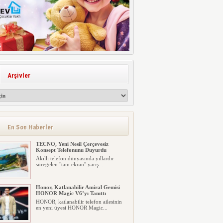
Arşivler
En Son Haberler
TECNO, Yeni Nesil Çerçevesiz
Konsept Telefonunu Duyurdu
Akıllı telefon dünyasında yıllardır
süregelen "tam ekran" yarış...
Honor, Katlanabilir Amiral Gemisi
HONOR Magic V6’yı Tanıttı
HONOR, katlanabilir telefon ailesinin
en yeni üyesi HONOR Magic...