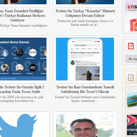
er, Yanıt İstemleri Özelliğini
Twitter’da Türkçe “Konular” Hizmeti
er’ı Türkçe Kullanan Herkese
Gelişmeye Devam Ediyor
Getiriyor
Twitter'da çok fazla konuşma oluyor ve
bazen sizinle en al...
 Türkçe Yanıt İstemleri özelliğinin
başarılı geçen...
Arşivler
de Twitter’da Oyunla İlgili 2
Twitter’da Bazı Gündemlerin Temsili
yardan Fazla Tweet Atıldı
Sabitlenmiş Bir Tweet’i Olacak
er’da 2020 yılı boyunca en çok
Twitter’da Trends bölümü yani Gündemler
konuşulan konuların ba...
kısmı, insanların ...