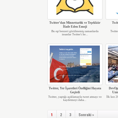
Twitter’dan Minnettarlık ve Teşekkür
Twit
İfade Eden Emoji
Bu eşi benzeri görülmemiş zamanlarda
Twitte
insanlar Twitter'ı he...
Twitter, Yer İşaretleri Özelliğini Hayata
DevOps
Geçirdi
Uzma
Twitter, yaptığı açıklamayla tweet atmayı ve
İlk kez 2
kaydetmeyi daha...
1
2
3
Sonraki »