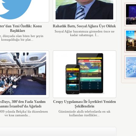
ter’dan Yeni Özellik: Konu
Rahatlık Battı, Sosyal Ağlara Üye Olduk
Başlıkları
Sosyal Ağlar hayatımıza girmeden önce ne
kadar rahatmışız. İ...
r, dünyada olan biten her şeyin
konuşulduğu bir plat...
Days, 300’den Fazla Yazılım
Cropy Uygulaması İle İçerikleri Yeniden
nını İstanbul’da Ağırladı
Şekillendirin
009 yılında Belçika’da düzenlenen
Günümüzde akıllı telefonlarda en sık
ve kısa zamanda...
kullanılan özellikler...