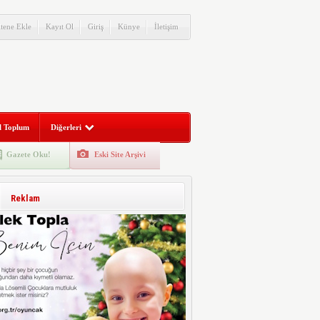
itene Ekle
Kayıt Ol
Giriş
Künye
İletişim
l Toplum
Diğerleri
Gazete Oku!
Eski Site Arşivi
Reklam