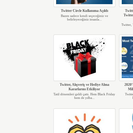
Twitter Circle Kullanıma Açıldı
Twitt
Twitt
Bazen sadece kendi seçeceğiniz ve
belirleyeceğiniz insanla...
Twitter,
Twitter, Alışveriş ve Hediye Alma
2020’
Kararlarını Etkiliyor
Mil
Tatil dönemleri geldi çattı. Hem Black Friday
Twitt
hem de yılba...