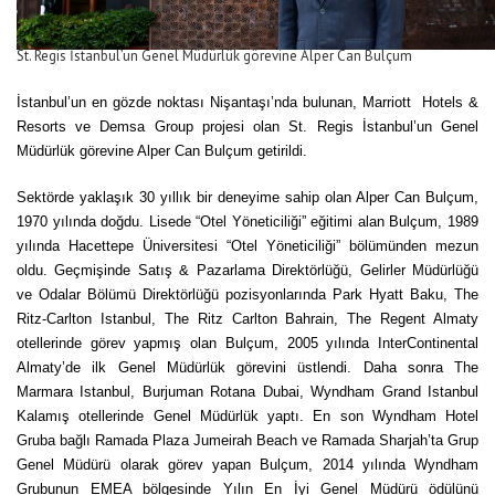
St. Regis İstanbul’un Genel Müdürlük görevine Alper Can Bulçum
İstanbul’un en gözde noktası Nişantaşı’nda bulunan, Marriott Hotels &
Resorts ve Demsa Group projesi olan St. Regis İstanbul’un Genel
Müdürlük görevine Alper Can Bulçum getirildi.
Sektörde yaklaşık 30 yıllık bir deneyime sahip olan Alper Can Bulçum,
1970 yılında doğdu. Lisede “Otel Yöneticiliği” eğitimi alan Bulçum, 1989
yılında Hacettepe Üniversitesi “Otel Yöneticiliği” bölümünden mezun
oldu. Geçmişinde Satış & Pazarlama Direktörlüğü, Gelirler Müdürlüğü
ve Odalar Bölümü Direktörlüğü pozisyonlarında Park Hyatt Baku, The
Ritz-Carlton Istanbul, The Ritz Carlton Bahrain, The Regent Almaty
otellerinde görev yapmış olan Bulçum, 2005 yılında InterContinental
Almaty’de ilk
G
enel Müdürlük
g
örevini üstlendi. Daha sonra The
Marmara Istanbul, Burjuman Rotana Dubai, Wyndham Grand Istanbul
Kalamış otellerinde Genel Müdürlük yaptı. En son Wyndham Hotel
Gruba bağlı Ramada Plaza Jumeirah Beach ve Ramada Sharjah’ta Grup
Genel Müdürü olarak görev yapan Bulçum, 2014 yılında Wyndham
Grubunun EMEA bölgesinde Yılın En İyi Genel Müdürü ödülünü