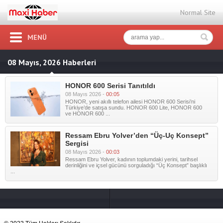
Normal Site
MENÜ
08 Mayıs, 2026 Haberleri
HONOR 600 Serisi Tanıtıldı
08 Mayıs 2026 -
00:05
HONOR, yeni akıllı telefon ailesi HONOR 600 Serisi’ni
Türkiye’de satışa sundu. HONOR 600 Lite, HONOR 600
ve HONOR 600 ...
Ressam Ebru Yolver’den “Üç-Uç Konsept”
Sergisi
08 Mayıs 2026 -
00:03
Ressam Ebru Yolver, kadının toplumdaki yerini, tarihsel
derinliğini ve içsel gücünü sorguladığı “Üç Konsept” başlıklı
...