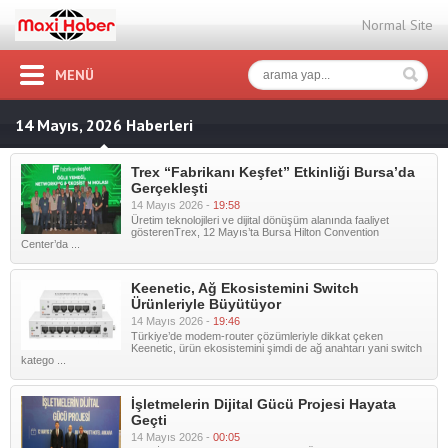
Normal Site
MENÜ
14 Mayıs, 2026 Haberleri
Trex “Fabrikanı Keşfet” Etkinliği Bursa’da
Gerçekleşti
14 Mayıs 2026 -
19:58
Üretim teknolojileri ve dijital dönüşüm alanında faaliyet
gösterenTrex, 12 Mayıs’ta Bursa Hilton Convention
Center’da ...
Keenetic, Ağ Ekosistemini Switch
Ürünleriyle Büyütüyor
14 Mayıs 2026 -
19:46
Türkiye’de modem-router çözümleriyle dikkat çeken
Keenetic, ürün ekosistemini şimdi de ağ anahtarı yani switch
katego ...
İşletmelerin Dijital Gücü Projesi Hayata
Geçti
14 Mayıs 2026 -
00:05