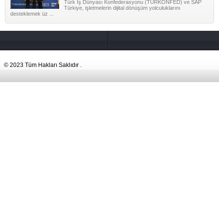
Türk İş Dünyası Konfederasyonu (TÜRKONFED) ve SAP
Türkiye, işletmelerin dijital dönüşüm yolculuklarını
desteklemek üz ...
© 2023 Tüm Hakları Saklıdır .