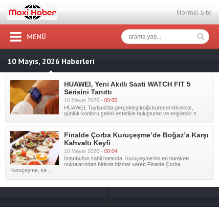
Normal Site
MENÜ
10 Mayıs, 2026 Haberleri
HUAWEI, Yeni Akıllı Saati WATCH FIT 5
Serisini Tanıttı
10 Mayıs 2026 -
00:05
HUAWEI, Tayland'da gerçekleştirdiği küresel etkinlikte,
günlük konforu şehirli estetikle buluşturan ve erişilebilir s ...
Finalde Çorba Kuruçeşme’de Boğaz’a Karşı
Kahvaltı Keyfi
10 Mayıs 2026 -
00:04
İstanbul’un sahil hattında, Kuruçeşme’nin en hareketli
noktalarından birinde hizmet veren Finalde Çorba
Kuruçeşme, sa ...