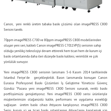
Canon, yeni renkli üretim tabaka baskı çözümü olan imagePRESS C800
Serisini tanıttı.
70ppm imagePRESS C700 ve 80ppm imagePRESS C800 modellerinden
oluşan yeni seri, kaliteli Canon imagePRESS C7011VP(S) serisinin sahip
olduğu yenilikçi teknolojiyi devam ettirerek hem ticari hem de kurum içi
baskı ortamlarında daha ileri düzeyde baskı kalitesi, verimlilik ve çok
yönlülük sunuyor.
Yeni imagePRESS C800 serisinin lansmanı 5-6 Kasım 2014 tarihlerinde
İstanbul Feriye’de gerçekleştirildi. Basın lansmanda konuşan Canon
Eurasia Profesyonel Baskı Çözümleri İş Geliştirme Yöneticisi Güvenç
Gündüz “Pazara yeni imagePRESS C800 Serisini sunarak, renkli baskı
portföyümüzü genişletiyoruz. Yeni imagePRESS C800 serisi ürünleriyle
müşterilerimizin olağanüstü kalite, performans ve uygulama esnekliği
sağlayan üretim baskı cihazı ihtiyacını karşılıyoruz. imagePRESS C800
Serisi, kurum içi ve ticari baskı ortamlarının ihtiyaçlarını karşılamak için