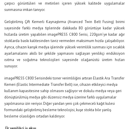
çarpıcı görüntüleri ve metinleri içeren yüksek kalitede uygulamalar
sunmasına imkan tanıyor.
Geliştirilmiş Çift Kemerli Kaynaştırma (Avanced Twin Belt Fusing) birimi
sayesinde farklı medya tiplerinde dakikada 80 görüntüye kadar yüksek
hızlarda üretim yapabilen imagePRESS C800 Serisi, 220gsm’ye kadar ağır
stoklarda baskı kalitesinden taviz vermeden maksimum hızda çalışabiliyor.
Ayrıca, cihazın karışık medya işlerinde yüksek verimlilik sunması için sıcaklık
ayarlamalarını akıllı bir şekilde yapmasını sağlayan yenilikçi endüksiyon
ısıtma ve soğutma teknolojileri sayesinde olağanüstü üretim hızları
sunuyor.
imagePRESS C800 Serisindeki toner verimliliğini artıran Elastik Ara Transfer
Kemeri (Elastic Intermediate Transfer Belt) ise, cihazın etkileyici medya
kullanım kapasitesine sahip olmasını sağlıyor ve dokulu medya veya geri
dönüştürülmüş medya gibi düzensiz medya üzerine farklı uygulamalar
yapılmasına izin veriyor. Diğer yandan yeni çok çekmeceli kağıt kulesi
formundaki geliştirilmiş besleme teknolojisi, kuşe stokta bile yanlış
besleme olasılığını ortadan kaldırıyor.
Üç yenilikçi iş akışı