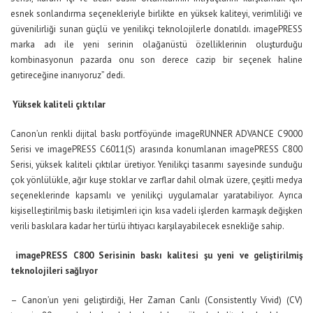
esnek sonlandırma seçenekleriyle birlikte en yüksek kaliteyi, verimliliği ve
güvenilirliği sunan güçlü ve yenilikçi teknolojilerle donatıldı. imagePRESS
marka adı ile yeni serinin olağanüstü özelliklerinin oluşturduğu
kombinasyonun pazarda onu son derece cazip bir seçenek haline
getireceğine inanıyoruz” dedi.
Yüksek kaliteli çıktılar
Canon’un renkli dijital baskı portföyünde imageRUNNER ADVANCE C9000
Serisi ve imagePRESS C6011(S) arasında konumlanan imagePRESS C800
Serisi, yüksek kaliteli çıktılar üretiyor. Yenilikçi tasarımı sayesinde sunduğu
çok yönlülükle, ağır kuşe stoklar ve zarflar dahil olmak üzere, çeşitli medya
seçeneklerinde kapsamlı ve yenilikçi uygulamalar yaratabiliyor. Ayrıca
kişiselleştirilmiş baskı iletişimleri için kısa vadeli işlerden karmaşık değişken
verili baskılara kadar her türlü ihtiyacı karşılayabilecek esnekliğe sahip.
imagePRESS C800 Serisinin baskı kalitesi şu yeni ve geliştirilmiş
teknolojileri sağlıyor
– Canon’un yeni geliştirdiği, Her Zaman Canlı (Consistently Vivid) (CV)