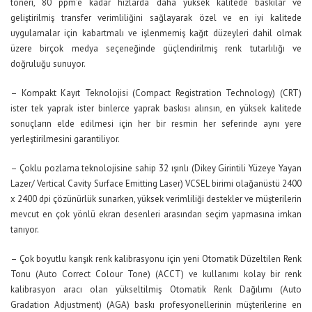
toneri, 80 ppm’e kadar hızlarda daha yüksek kalitede baskılar ve
geliştirilmiş transfer verimliliğini sağlayarak özel ve en iyi kalitede
uygulamalar için kabartmalı ve işlenmemiş kağıt düzeyleri dahil olmak
üzere birçok medya seçeneğinde güçlendirilmiş renk tutarlılığı ve
doğruluğu sunuyor.
– Kompakt Kayıt Teknolojisi (Compact Registration Technology) (CRT)
ister tek yaprak ister binlerce yaprak baskısı alınsın, en yüksek kalitede
sonuçların elde edilmesi için her bir resmin her seferinde aynı yere
yerleştirilmesini garantiliyor.
– Çoklu pozlama teknolojisine sahip 32 ışınlı (Dikey Girintili Yüzeye Yayan
Lazer/ Vertical Cavity Surface Emitting Laser) VCSEL birimi olağanüstü 2400
x 2400 dpi çözünürlük sunarken, yüksek verimliliği destekler ve müşterilerin
mevcut en çok yönlü ekran desenleri arasından seçim yapmasına imkan
tanıyor.
– Çok boyutlu karışık renk kalibrasyonu için yeni Otomatik Düzeltilen Renk
Tonu (Auto Correct Colour Tone) (ACCT) ve kullanımı kolay bir renk
kalibrasyon aracı olan yükseltilmiş Otomatik Renk Dağılımı (Auto
Gradation Adjustment) (AGA) baskı profesyonellerinin müşterilerine en