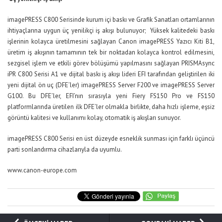
imagePRESS C800 Serisinde kurum içi baskı ve Grafik Sanatları ortamlarının
ihtiyaçlarına uygun üç yenilikçi iş akışı bulunuyor; Yüksek kalitedeki baskı
işlerinin kolayca üretilmesini sağlayan Canon imagePRESS Yazıcı Kiti B1,
üretim iş akışının tamamının tek bir noktadan kolayca kontrol edilmesini,
sezgisel işlem ve etkili görev bölüşümü yapılmasını sağlayan PRISMAsync
iPR C800 Serisi A1 ve dijital baskı iş akışı lideri EFI tarafından geliştirilen iki
yeni dijital ön uç (DFE’ler) imagePRESS Server F200 ve imagePRESS Server
G100. Bu DFE’ler, EFI’nın sırasıyla yeni Fiery FS150 Pro ve FS150
platformlarında üretilen ilk DFE’ler olmakla birlikte, daha hızlı işleme, eşsiz
görüntü kalitesi ve kullanımı kolay, otomatik iş akışları sunuyor.
imagePRESS C800 Serisi en üst düzeyde esneklik sunması için farklı üçüncü
parti sonlandırma cihazlarıyla da uyumlu.
www.canon-europe.com