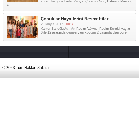
süren, bu güne kadar Konya, Çorum, Ordu, Batman, Mardin,
A ...
Çocuklar Hayallerini Resmettiler
29 Mayıs 2017 -
00:33
Kamer Batıoğlu Ay - Art Resim Atölyesi Resim Sergisi yaşları
6 ile 12 arasında değişen, en küçüğü 2 yaşında olan öğre ...
© 2023 Tüm Hakları Saklıdır .