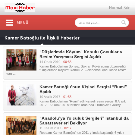
Normal Site
MENÜ
Kamer Batıoğlu ile İlişkili Haberler
“Düşlerimde Köyüm” Konulu Çocuklarla
Resim Yarışması Sergisi Açıldı
14 Ocak 2019 -
00:55
Kamer Batıoğlu’nun Sonsuz Şükran Köyü adına düzenlediği
“Düşlerimde Köyüm” konulu 2. Geleneksel çocuklarla resim
yarı ...
Kamer Batıoğlu’nun Kişisel Sergisi “Rumi”
Açıldı
10 Aralık 2017 -
01:55
Kamer Batıoğlu’nun “Rumi” adlı kişisel resim sergisi 8 Aralık
2017 - 6 Ocak 2018 tarihleri arasında Trump Art Gallery ...
“Anadolu’ya Yolculuk Sergileri” İstanbul’da
Sanatseverleri Bekliyor
11 Kasım 2017 -
02:50
Ressam Kamer Batıoğlu'nun 2011 yılında başlattığı 6 yıldır